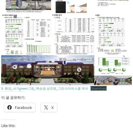
9. 환경_내가green그림_백승광,성찬영_그린스마트스쿨 책자
Download
이 글 공유하기:
Facebook
X
Like this: