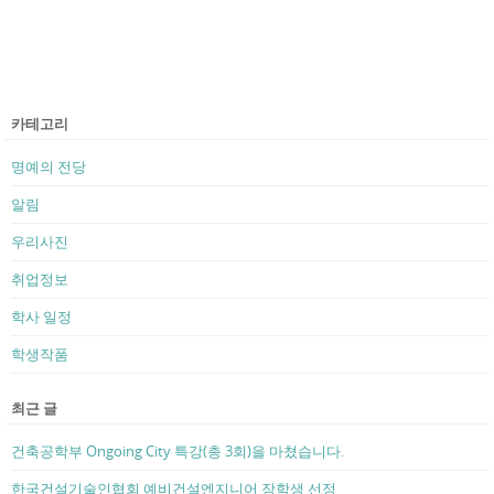
카테고리
명예의 전당
알림
우리사진
취업정보
학사 일정
학생작품
최근 글
건축공학부 Ongoing City 특강(총 3회)을 마쳤습니다.
한국건설기술인협회 예비건설엔지니어 장학생 선정