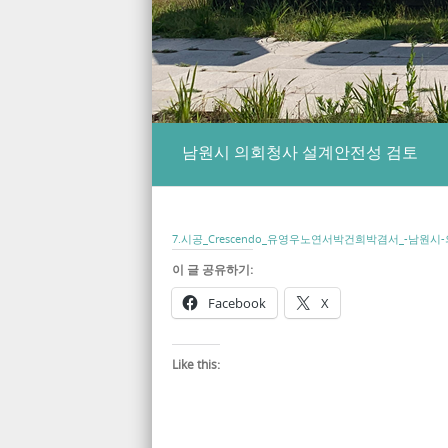
남원시 의회청사 설계안전성 검토
7.시공_Crescendo_유영우노연서박건희박겸서_-남원
이 글 공유하기:
Facebook
X
Like this: