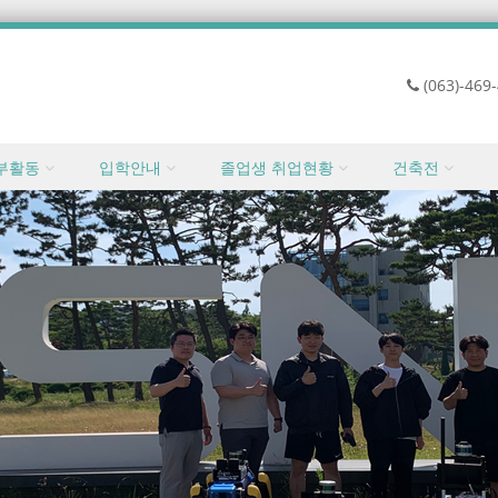
(063)-469
부활동
입학안내
졸업생 취업현황
건축전