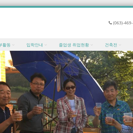
(063)-469
부활동
입학안내
졸업생 취업현황
건축전