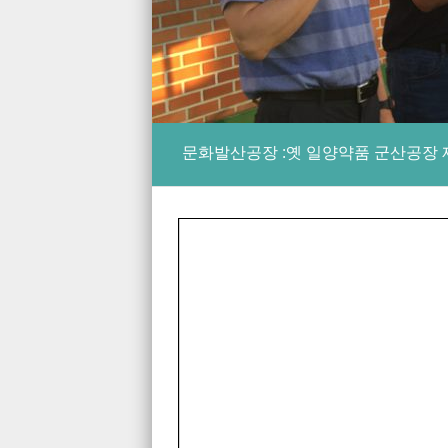
문화발산공장 :옛 일양약품 군산공장