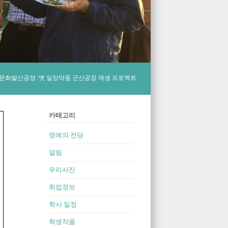
문화발산공장 :옛 일양약품 군산공장 재생 프로젝트
카테고리
명예의 전당
알림
우리사진
취업정보
학사 일정
학생작품