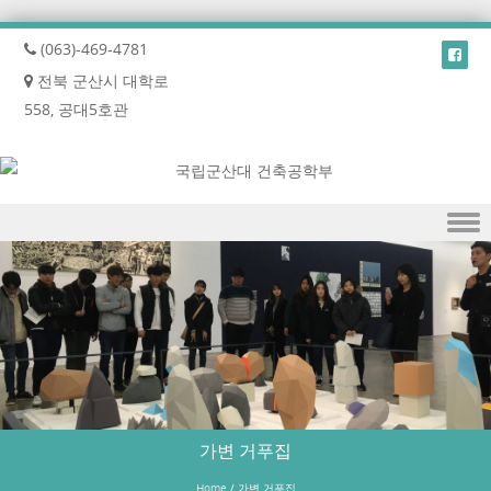
(063)-469-4781
전북 군산시 대학로
558, 공대5호관
Skip to content
가변 거푸집
Home
/
가변 거푸집