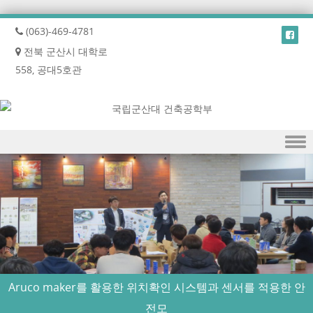
(063)-469-4781
전북 군산시 대학로
558, 공대5호관
Skip to content
Aruco maker를 활용한 위치확인 시스템과 센서를 적용한 안
전모