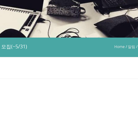
집(~5/31)
Home
/
알림