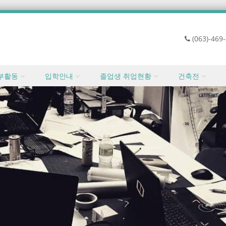
(063)-469
부활동
입학안내
졸업생 취업현황
건축전