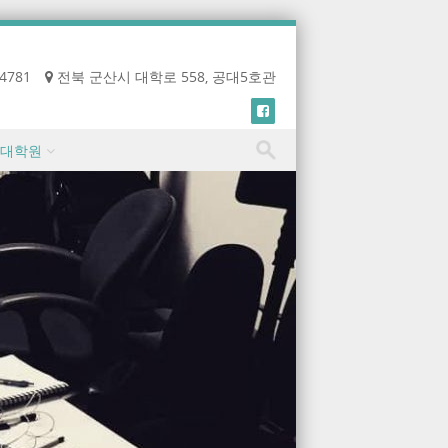
-4781
전북 군산시 대학로 558, 공대5호관
대학원