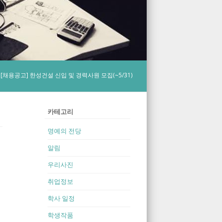
/
[채용공고] 한성건설 신입 및 경력사원 모집(~5/31)
카테고리
명예의 전당
알림
우리사진
취업정보
학사 일정
학생작품