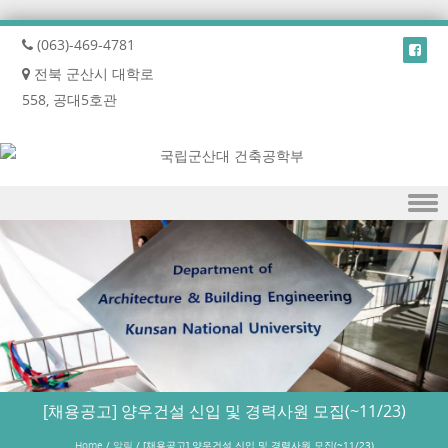
(063)-469-4781
전북 군산시 대학로
558, 공대5호관
Skip to content
[채용공고] 양우건설 신입 및 경력사원 모집(~11/23)
Home
/
알림
/
[채용공고] 양우건설 신입 및 경력사원 모집(~11/23)