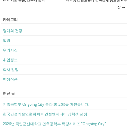
Post navigation
상
→
카테고리
명예의 전당
알림
우리사진
취업정보
학사 일정
학생작품
최근 글
건축공학부 Ongoing City 특강(총 3회)을 마쳤습니다.
한국건설기술인협회 예비건설엔지니어 장학생 선정
2026년 국립군산대학교 건축공학부 특강시리즈 “Ongoing City”