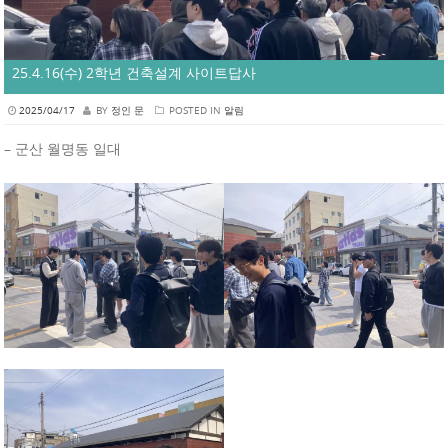
25.4.16(수) 2학년 건축설계 사이트답사
2025/04/17
BY
정인 문
POSTED IN
알림
– 군산 월명동 일대