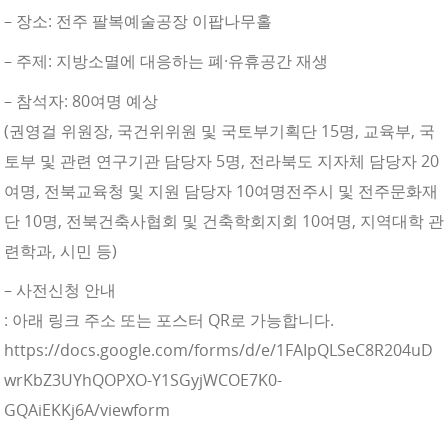
– 장소: 전주 팔복예술공장 이팝나무홀
– 주제: 지방소멸에 대응하는 폐·유휴공간 재생
– 참석자: 80여명 예상
(권영걸 위원장, 국건위위원 및 국토부기획단 15명, 교육부, 국
토부 및 관련 연구기관 담당자 5명, 전라북도 지자체 담당자 20
여명, 전북교육청 및 지원 담당자 10여명전주시 및 전주문화재
단 10명, 전북건축사협회 및 건축학회지회 10여명, 지역대학 관
련학과, 시민 등)
– 사전신청 안내
: 아래 링크 주소 또는 포스터 QR로 가능합니다.
https://docs.google.com/forms/d/e/1FAIpQLSeC8R204uD
wrKbZ3UYhQOPXO-Y1SGyjWCOE7K0-
GQAiEKKj6A/viewform