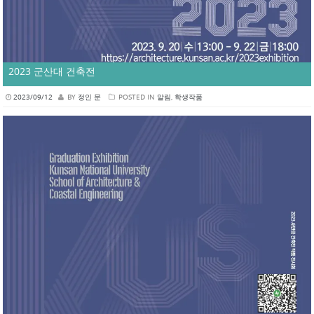
2023 군산대 건축전
2023/09/12
BY
정인 문
POSTED IN
알림
,
학생작품