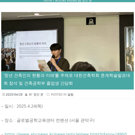
Home
/
Articles Posted by 정인 문
‘청년 건축인의 현황과 미래’를 주제로 대한건축학회 춘계학술발표대
회 참석 및 건축공학부 졸업생 간담회
2025/04/28
BY
정인 문
POSTED IN
알림
– 일시 : 2025.4.24(목)
–
장소 : 글로벌공학교육센터 컨벤션 (서울 관악구)
–
https://www.ancnews.kr/news/articleView.html?idxno=18950