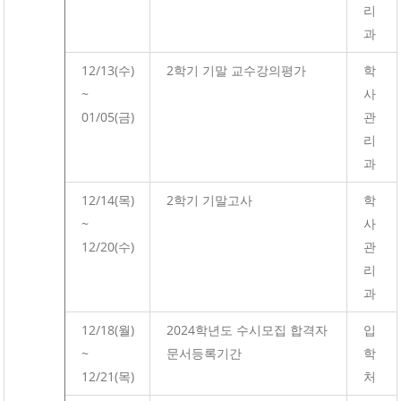
리
과
12/13(수)
2학기 기말 교수강의평가
학
~
사
01/05(금)
관
리
과
12/14(목)
2학기 기말고사
학
~
사
12/20(수)
관
리
과
12/18(월)
2024학년도 수시모집 합격자
입
~
문서등록기간
학
12/21(목)
처