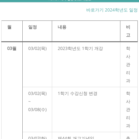
바로가기 2024학년도 일정
월
일정
내용
비
고
03월
03/02(목)
2023학년도 1학기 개강
학
사
관
리
과
03/02(목)
1학기 수강신청 변경
학
~
사
03/08(수)
관
리
과
03/07(화)
제44회 개교기념일
총