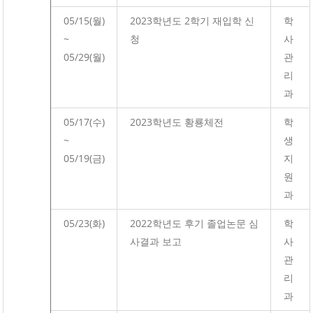
05/15(월)
2023학년도 2학기 재입학 신
학
~
청
사
05/29(월)
관
리
과
05/17(수)
2023학년도 황룡체전
학
~
생
05/19(금)
지
원
과
05/23(화)
2022학년도 후기 졸업논문 심
학
사결과 보고
사
관
리
과