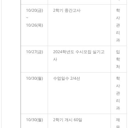
10/20(금)
2학기 중간고사
학
~
사
10/26(목)
관
리
과
10/27(금)
2024학년도 수시모집 실기고
입
사
학
처
10/30(월)
수업일수 2/4선
학
사
관
리
과
10/30(월)
2학기 개시 60일
재
무