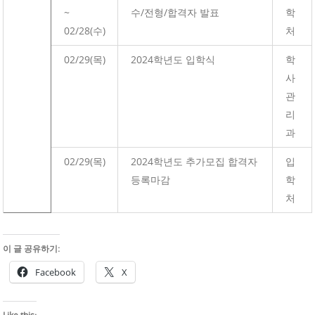
~
수/전형/합격자 발표
학
02/28(수)
처
02/29(목)
2024학년도 입학식
학
사
관
리
과
02/29(목)
2024학년도 추가모집 합격자
입
등록마감
학
처
이 글 공유하기:
Facebook
X
Like this: