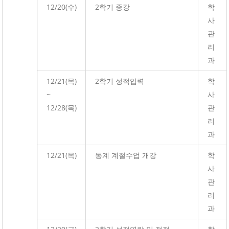
12/20(수)
2학기 종강
학
사
관
리
과
12/21(목)
2학기 성적입력
학
~
사
12/28(목)
관
리
과
12/21(목)
동계 계절수업 개강
학
사
관
리
과