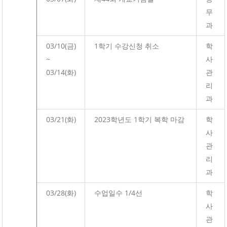
무
과
03/10(금)
1학기 수강신청 취소
학
~
사
03/14(화)
관
리
과
03/21(화)
2023학년도 1학기 복학 마감
학
사
관
리
과
03/28(화)
수업일수 1/4선
학
사
관