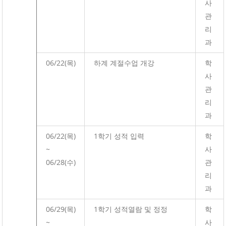
사
관
리
과
06/22(목)
하계 계절수업 개강
학
사
관
리
과
06/22(목)
1학기 성적 입력
학
~
사
06/28(수)
관
리
과
06/29(목)
1학기 성적열람 및 정정
학
~
사