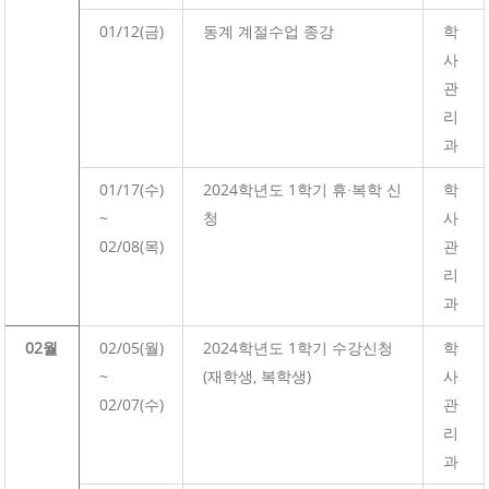
01/12(금)
동계 계절수업 종강
학
사
관
리
과
01/17(수)
2024학년도 1학기 휴·복학 신
학
~
청
사
02/08(목)
관
리
과
02월
02/05(월)
2024학년도 1학기 수강신청
학
~
(재학생, 복학생)
사
02/07(수)
관
리
과