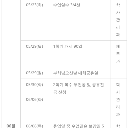
05/23(화)
수업일수 3/4선
학
사
관
리
과
05/29(월)
1학기 개시 90일
재
무
과
05/29(월)
부처님오신날 대체공휴일
05/30(화)
2학기 복수·부전공 및 공유전
학
~
공 신청
사
06/06(화)
관
리
과
06월
06/08(목)
휴업일 중 수업결손 보강일 5
학