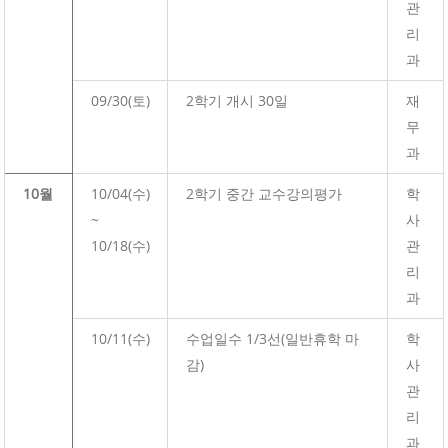
관
리
과
09/30(토)
2학기 개시 30일
재
무
과
10월
10/04(수)
2학기 중간 교수강의평가
학
~
사
10/18(수)
관
리
과
10/11(수)
수업일수 1/3선(일반휴학 마
학
감)
사
관
리
과