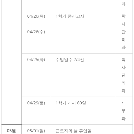
과
04/20(목)
1학기 중간고사
학
~
사
04/26(수)
관
리
과
04/25(화)
수업일수 2/4선
학
사
관
리
과
04/29(토)
1학기 개시 60일
재
무
과
05월
05/01(월)
근로자의 날 휴업일