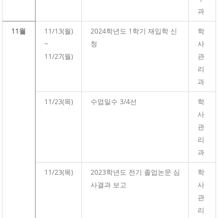
과
11월
11/13(월)
2024학년도 1학기 재입학 신
학
~
청
사
11/27(월)
관
리
과
11/23(목)
수업일수 3/4선
학
사
관
리
과
11/23(목)
2023학년도 전기 졸업논문 심
학
사결과 보고
사
관
리