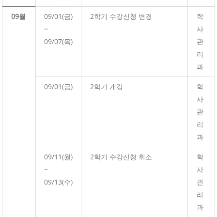
09월
09/01(금)
2학기 수강신청 변경
학
~
사
09/07(목)
관
리
과
09/01(금)
2학기 개강
학
사
관
리
과
09/11(월)
2학기 수강신청 취소
학
~
사
09/13(수)
관
리
과