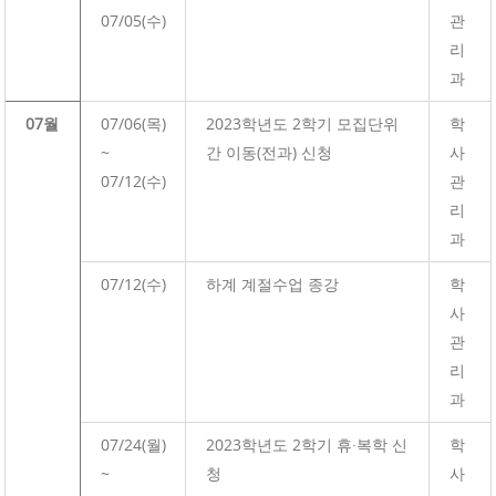
07/05(수)
관
리
과
07월
07/06(목)
2023학년도 2학기 모집단위
학
~
간 이동(전과) 신청
사
07/12(수)
관
리
과
07/12(수)
하계 계절수업 종강
학
사
관
리
과
07/24(월)
2023학년도 2학기 휴·복학 신
학
~
청
사