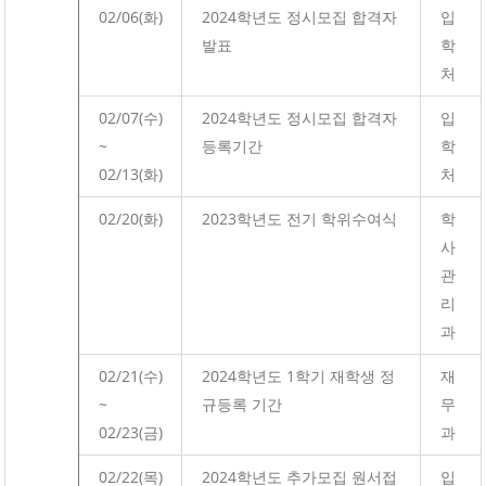
02/06(화)
2024학년도 정시모집 합격자
입
발표
학
처
02/07(수)
2024학년도 정시모집 합격자
입
~
등록기간
학
02/13(화)
처
02/20(화)
2023학년도 전기 학위수여식
학
사
관
리
과
02/21(수)
2024학년도 1학기 재학생 정
재
~
규등록 기간
무
02/23(금)
과
02/22(목)
2024학년도 추가모집 원서접
입