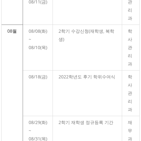
08/11(금)
관
리
과
08월
08/08(화)
2학기 수강신청(재학생, 복학
학
~
생)
사
08/10(목)
관
리
과
08/18(금)
2022학년도 후기 학위수여식
학
사
관
리
과
08/29(화)
2학기 재학생 정규등록 기간
재
~
무
08/31(목)
과