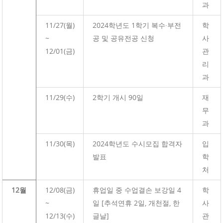
과
11/27(월)
2024학년도 1학기 복수·부전
학
~
공 및 공유전공 신청
사
12/01(금)
관
리
과
11/29(수)
2학기 개시 90일
재
무
과
11/30(목)
2024학년도 수시모집 합격자
입
발표
학
처
12월
12/08(금)
휴업일 중 수업결손 보강일 4
학
~
일 [추석연휴 2일, 개천절, 한
사
12/13(수)
글날]
관