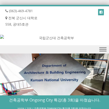
(063)-469-4781
전북 군산시 대학로
558, 공대5호관
Skip to content
건축공학부 Ongoing City 특강(총 3회)을 마쳤습니다.
Home
/
알림
/
건축공학부 Ongoing City 특강(총 3회)을 마쳤습니다.