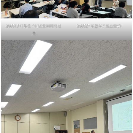
260513 이장환 / 어반오퍼레이션
260527 성훈식 / 코스모40
즈