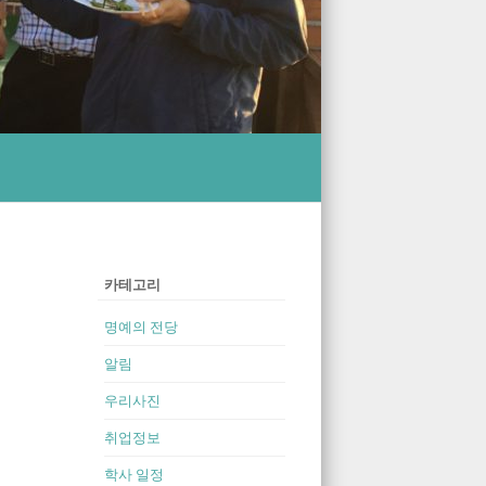
‘신종모시’(愼終謨始)” 군산을 시작하는 장소가 되다
카테고리
명예의 전당
알림
우리사진
취업정보
학사 일정