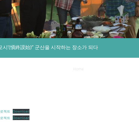
시’(愼終謨始)” 군산을 시작하는 장소가 되다
Home
/
군산버스터미널 신축 프로젝트: 
프로젝트
Download
프로젝트
Download