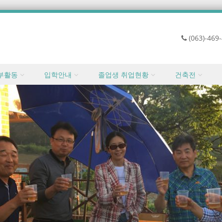
(063)-469
부활동
입학안내
졸업생 취업현황
건축전