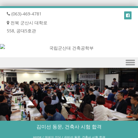
(063)-469-4781
전북 군산시 대학로
558, 공대5호관
Skip to content
김미선 동문, 건축사 시험 합격
Home
/
명예의 전당
/
김미선 동문, 건축사 시험 합격