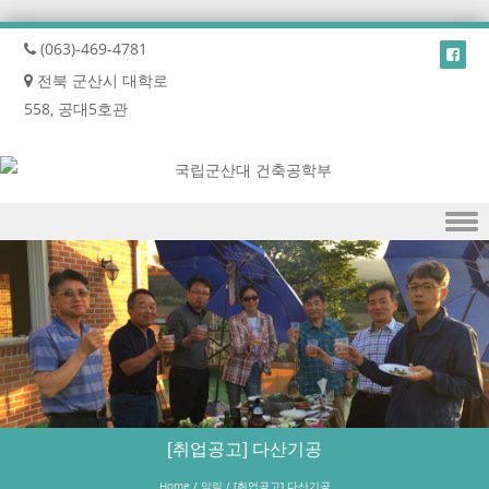
(063)-469-4781
전북 군산시 대학로
558, 공대5호관
Skip to content
[취업공고] 다산기공
Home
/
알림
/
[취업공고] 다산기공