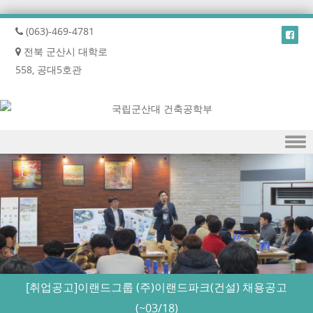
(063)-469-4781
전북 군산시 대학로
558, 공대5호관
Skip to content
[취업공고]이랜드그룹 (주)이랜드파크(건설) 채용공고
(~03/18)