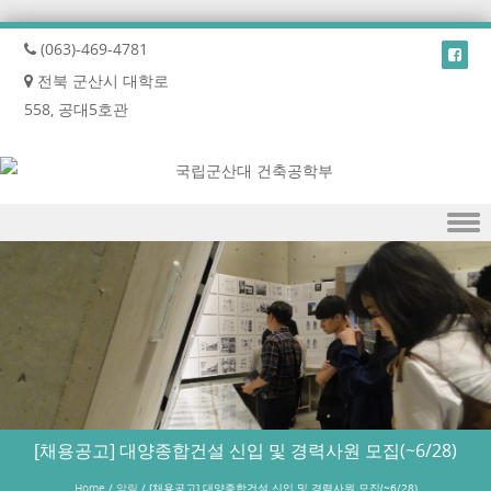
(063)-469-4781
전북 군산시 대학로
558, 공대5호관
Skip to content
[채용공고] 대양종합건설 신입 및 경력사원 모집(~6/28)
Home
/
알림
/
[채용공고] 대양종합건설 신입 및 경력사원 모집(~6/28)