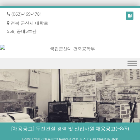
(063)-469-4781
전북 군산시 대학로
558, 공대5호관
Skip to content
[채용공고] 두진건설 경력 및 신입사원 채용공고(~8/9)
Home
/
알림
/
[채용공고] 두진건설 경력 및 신입사원 채용공고(~8/9)